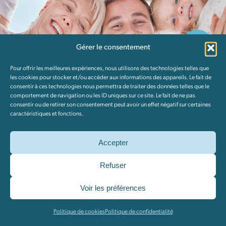
Outils
Carrières
Gérer le consentement
Pour offrir les meilleures expériences, nous utilisons des technologies telles que
les cookies pour stocker et/ou accéder aux informations des appareils. Le fait de
Devenir membre
consentir à ces technologies nous permettra de traiter des données telles que le
comportement de navigation ou les ID uniques sur ce site. Le fait de ne pas
consentir ou de retirer son consentement peut avoir un effet négatif sur certaines
caractéristiques et fonctions.
CLINIQUE MÉDICALE PRIVÉE
Accepter
Parce que votre santé est
Refuser
précieuse, Mon Doc vous
Voir les préférences
accordera tout le temps
Politique de cookies
Politique de confidentialité
que vous méritez.