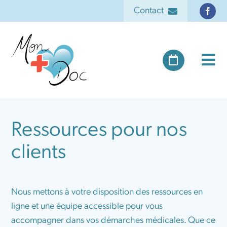
Passer
Contact
au
contenu
418-877-6767
Tog
418-425-8877 (Télécopieur)
Nav
Contact
Accueil
Ressources pour nos
Rendez-vous
Devenir membre
clients
Services et tarifs
Nous mettons à votre disposition des ressources en
ligne et une équipe accessible pour vous
Qui sommes-nous
accompagner dans vos démarches médicales. Que ce