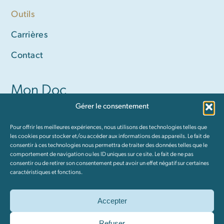
Outils
Carrières
Contact
Mon Doc
Gérer le consentement
Devenir membre
Pour offrir les meilleures expériences, nous utilisons des technologies telles que
Communiquer avec mon médecin (membres
les cookies pour stocker et/ou accéder aux informations des appareils. Le fait de
consentir à ces technologies nous permettra de traiter des données telles que le
PREMIUM seulement)
comportement de navigation ou les ID uniques sur ce site. Le fait de ne pas
consentir ou de retirer son consentement peut avoir un effet négatif sur certaines
Conditions et modalités
caractéristiques et fonctions.
Accepter
Tous droits réservés © 2026 Mon Doc | Fait avec ❤️ par
WebDev
Refuser