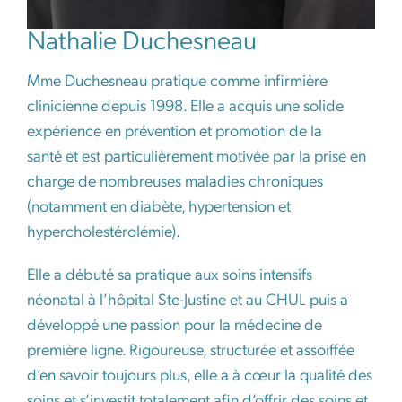
Nathalie Duchesneau
Mme
Duchesneau
pratique comme infirmière
clinicienne depuis 1998. Elle a acquis une solide
expérience en prévention et promotion de la
santé et est particulièrement motivée par la prise en
charge de nombreuses maladies chroniques
(notamment en diabète, hypertension et
hypercholestérolémie).
Elle a
débuté sa pratique aux soins intensifs
néonatal
à l’hôpital Ste-Justine et au CHUL
puis
a
développé une passion pour la médecine de
première lign
e
.
R
igoureuse
,
structurée
et assoiffée
d’en savoir toujours p
lus,
elle a à cœur la qualité des
soins et s’investit
totalement
afin d’offrir des soins et