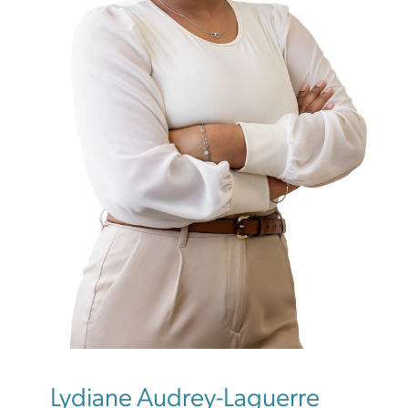
Outils
Carrières
LYDIANE AUDREY-LAGUERRE
Devenir membre
Lydiane Audrey-Laguerre