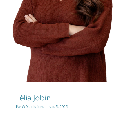
Lélia Jobin
Par
WDI.solutions
|
mars 5, 2025