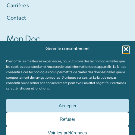
Carrières
Contact
Mon Doc
Gérer le consentement
Devenir membre
Pour offrir les meilleures expériences, nous utilisons des technologies telles que
Communiquer avec mon médecin (membres
les cookies pour stocker et/ou accéder aux informations des appareils. Le fait de
consentir à ces technologies nous permettra de traiter des données telles que le
PREMIUM seulement)
comportement de navigation ou les ID uniques sur ce site. Le fait de ne pas
consentir ou de retirer son consentement peut avoir un effet négatif sur certaines
Conditions et modalités
caractéristiques et fonctions.
Accepter
Tous droits réservés © 2026 Mon Doc | Fait avec ❤️ par
WebDev
Refuser
Intégration
|
Politique de confidentialité
Voir les préférences
Ce site est protégé par reCAPTCHA. Les
règles de confidentialité
et les